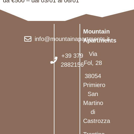
da €500 – dal 03/01 al 06/01
Mountain
info@mountainapartments.it
Apartments
Via
+39 379
Fol, 28
2882156
38054
Primiero
San
Martino
di
Castrozza